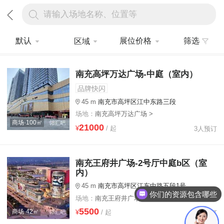
请输入场地名称、位置等
默认
展位价格
筛选
区域
南充高坪万达广场-中庭（室内）
品牌快闪
45 m
南充市高坪区江中东路三段
场地：
南充高坪万达广场 >
商场·100㎡
21000
¥
/ 起
3人预订
南充王府井广场-2号厅中庭b区（室
内）
45 m
南充市高坪区江东中路五段1号
你们的资源包含哪些
场地：
南充王府井广场 >
5500
商场·42㎡
¥
/ 起
6人预订