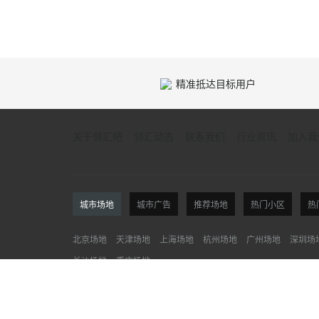
精准抵达目标用户
关于邻汇吧
邻汇动态
联系我们
行业资讯
加入我
城市场地
城市广告
推荐场地
热门小区
热
北京场地
天津场地
上海场地
杭州场地
广州场地
深圳场
长沙场地
重庆场地