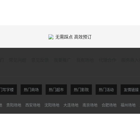
无需踩点 高效预订
们
常见问题
意见反馈
我要推广
我有场地
代理合作
服务商入
门写字楼
热门商场
热门超市
热门影院
热门活动
友情链接
地
贵阳场地
西安场地
沈阳场地
大连场地
南京场地
合肥场地
福州场地