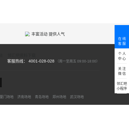
丰富活动 提供人气
在 线
客 服
个 人
驻
邻汇吧资料下载
中 心
客服热线： 4001-028-028
（周一至周五 09:00-18:00）
关 注
微 信
邻汇吧
小程序
厦门场地
济南场地
青岛场地
郑州场地
武汉场地