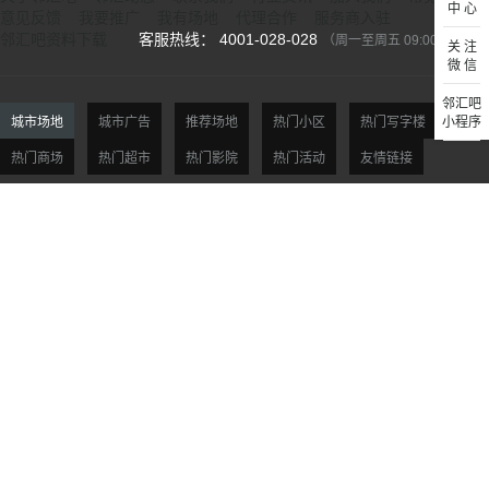
中 心
意见反馈
我要推广
我有场地
代理合作
服务商入驻
邻汇吧资料下载
客服热线： 4001-028-028
（周一至周五 09:00-18:00）
关 注
微 信
邻汇吧
城市场地
城市广告
推荐场地
热门小区
热门写字楼
小程序
热门商场
热门超市
热门影院
热门活动
友情链接
北京场地
天津场地
上海场地
杭州场地
广州场地
深圳场地
贵阳场地
西安场地
沈阳场地
大连场地
南京场地
合肥场地
福州场地
厦门场地
济南场地
青岛场地
郑州场地
武汉场地
长沙场地
重庆场地
市场合作：Mkt@linhuiba.com 支付方式：
©2015-2026 杭州邻汇网络科技有限公司版权所有 All rights reserved
浙ICP备