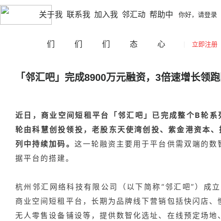
|
|
南充
切换城市
你好，请登录
立即注册
网站导航
关于我
联系我
加入我
邻汇动
帮助中
你好，请登录
们
们
们
态
心
|
立即注册
「​邻汇吧」完成8900万元融资，3倍速增长领
近日，商业空间短租平台「邻汇吧」已完成整个B轮系列
轮由科慧创投领投，老股东天使湾创投、紫金港资本、
列中持续加码。
这一轮融资主要用于平台供需双端的数
据平台的搭建。
杭州邻汇网络科技有限公司（以下简称“邻汇吧”）成立
商业空间短租平台，长期为品牌线下营销包括快闪店、
无人零售设备铺设等，提供数智化选址、在线预定场地