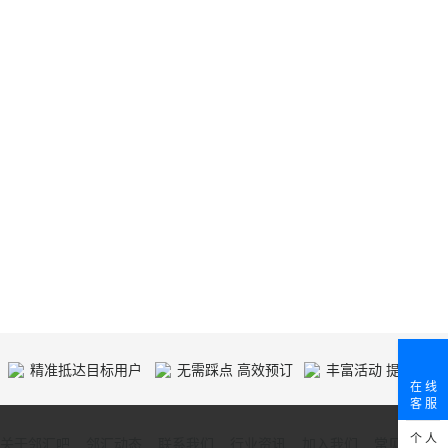
精准抵达目标用户
无需踩点 高效预订
丰富活动 提供人气
在 线
客 服
个 人
关于邻汇吧
邻汇动态
联系我们
行业资讯
加入我们
常见问题