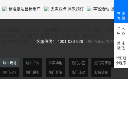
精准抵达目标用户
无需踩点 高效预订
丰富活动 提供人气
在 线
客 服
个 人
关于邻汇吧
邻汇动态
联系我们
行业资讯
加入我们
常见问题
中 心
意见反馈
我要推广
我有场地
代理合作
服务商入驻
邻汇吧资料下载
客服热线： 4001-028-028
（周一至周五 09:00-18:00）
关 注
微 信
邻汇吧
城市场地
城市广告
推荐场地
热门小区
热门写字楼
小程序
热门商场
热门超市
热门影院
热门活动
友情链接
北京场地
天津场地
上海场地
杭州场地
广州场地
深圳场地
贵阳场地
西安场地
沈阳场地
大连场地
南京场地
合肥场地
福州场地
厦门场地
济南场地
青岛场地
郑州场地
武汉场地
长沙场地
重庆场地