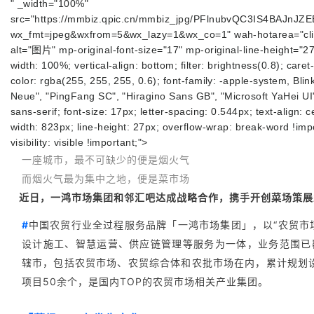
" _width="100%"
src="https://mmbiz.qpic.cn/mmbiz_jpg/PFlnubvQC3IS4BAJ
wx_fmt=jpeg&wxfrom=5&wx_lazy=1&wx_co=1" wah-hotarea="clic
alt="图片" mp-original-font-size="17" mp-original-line-height="27
width: 100%; vertical-align: bottom; filter: brightness(0.8); care
color: rgba(255, 255, 255, 0.6); font-family: -apple-system, Bl
Neue", "PingFang SC", "Hiragino Sans GB", "Microsoft YaHei UI",
sans-serif; font-size: 17px; letter-spacing: 0.544px; text-align: c
width: 823px; line-height: 27px; overflow-wrap: break-word !impo
visibility: visible !important;">
一座
城市，最不可缺少的便
是烟火气
而烟火气最为集中之地，便是菜市场
近日，一鸿市场集团和邻汇吧达成战略合作，携手开创菜场策展
#
中国农贸行业全过程服务品牌「一鸿市场集团」，以“农贸市
设计施工、智慧运营、供应链管理等服务为一体，业务范围已覆
辖市，包括农贸市场、农贸综合体和农批市场在内，累计规划设
项目50余个，是国内TOP的农贸市场相关产业集团。