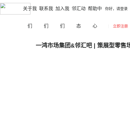
|
|
南充
切换城市
你好，请登录
立即注册
网站导航
关于我
联系我
加入我
邻汇动
帮助中
你好，请登录
们
们
们
态
心
|
立即注册
一鸿市场集团&邻汇吧 | 策展型零售
" _width="100%"
src="https://mmbiz.qpic.cn/mmbiz_jpg/PFlnu
9sxVibTfjLuN82MnUdHABXgMo8K8CS6Ock1I7J
2yhA/640?wx_fmt=jpeg&wxfrom=5&wx_lazy
hotarea="click" crossorigin="anonymous" alt="
size="17" mp-original-line-height="27" style="o
100%; vertical-align: bottom; filter: brightness(0
height: 27px; overflow-wrap: break-word !imp
!important; visibility: visible !imp