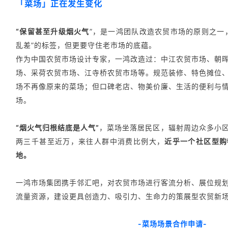
「菜场」正在发生变化
“保留甚至升级烟火气
”，是一鸿团队改造农贸市场的原则之一
乱差”的标签，但更要守住老市场的底蕴。
作为中国农贸市场设计专家，一鸿改造过：中江农贸市场、朝
场、采荷农贸市场、江寺桥农贸市场等。规范装修、特色摊位
场不再像原来的菜场；但口碑老店、物美价廉、生活的便利与
场。
“烟火气归根结底是人气”
，菜场坐落居民区，辐射周边众多小
两三千甚至近万，来往人群中消费比例大，
近乎一个社区型购
地。
一鸿市场集团携手邻汇吧，
对农贸市场进行客流分析、展位规
流量资源，
建设更具创造力、吸引力、生命力的策展型农贸新
-菜场场景合作申请-